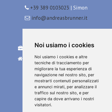
+39 389 0103023
| Simon
info@andreasbrunner.it
Construction management
Noi usiamo i cookies
Referenze edilizia alberghiera
Noi usiamo i cookies e altre
Referenze edilizia residenziale
tecniche di tracciamento per
Referenze ville
migliorare la tua esperienza di
navigazione nel nostro sito, per
Chi siamo
mostrarti contenuti personalizzati
e annunci mirati, per analizzare il
Contatto
traffico sul nostro sito, e per
capire da dove arrivano i nostri
visitatori.
DE