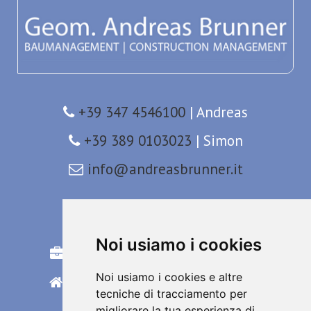
+39 347 4546100
| Andreas
+39 389 0103023
| Simon
info@andreasbrunner.it
Construction management
Noi usiamo i cookies
Referenze edilizia alberghiera
Noi usiamo i cookies e altre
Referenze edilizia residenziale
tecniche di tracciamento per
Referenze ville
migliorare la tua esperienza di