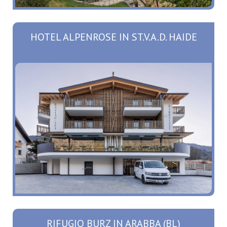
HOTEL ALPENROSE IN ST.V.A.D. HAIDE
RIFUGIO BURZ IN ARABBA (BL)