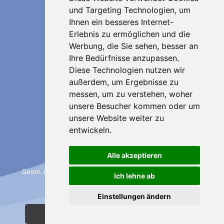
und Targeting Technologien, um
Referenzen Hotelbau
Ihnen ein besseres Internet-
Erlebnis zu ermöglichen und die
Referenzen Wohnbau
Werbung, die Sie sehen, besser an
Referenzen Villen
Ihre Bedürfnisse anzupassen.
Diese Technologien nutzen wir
Über uns
außerdem, um Ergebnisse zu
messen, um zu verstehen, woher
Kontakt
unsere Besucher kommen oder um
unsere Website weiter zu
entwickeln.
IT
Alle akzeptieren
Geom. Andreas Brunner | Brennerstraße 21 - Brixen | P.IVA.
Ich lehne ab
02284480213 |
Impressum & Privacy
Einstellungen ändern