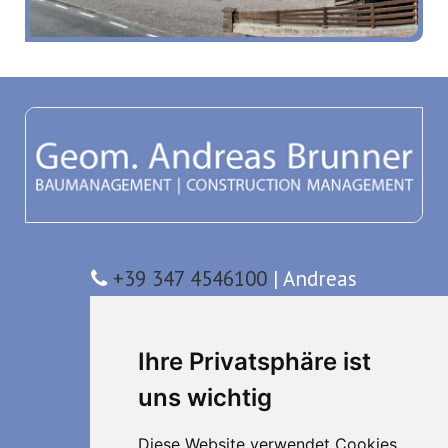
+39 347 4546100
| Andreas
+39 389 0103023
| Simon
Ihre Privatsphäre ist
info@andreasbrunner.it
uns wichtig
Baumanagement
Diese Website verwendet Cookies